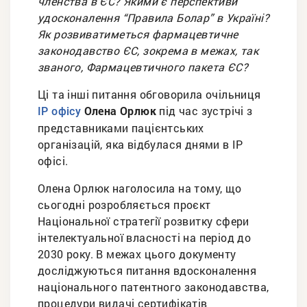
членства в ЄС? Якими є перспективи
удосконалення “Правила Болар” в Україні?
Як розвиватиметься фармацевтичне
законодавство ЄС, зокрема в межах, так
званого, Фармацевтичного пакета ЄС?
Ці та інші питання обговорила очільниця
Олена Орлюк
під час зустрічі з
ІР офісу
представниками пацієнтських
організацій, яка відбулася днями в ІР
офісі.
Олена Орлюк наголосила на тому, що
сьогодні розробляється проєкт
Національної стратегії розвитку сфери
інтелектуальної власності на період до
2030 року. В межах цього документу
досліджуються питання вдосконалення
національного патентного законодавства,
процедури видачі сертифікатів