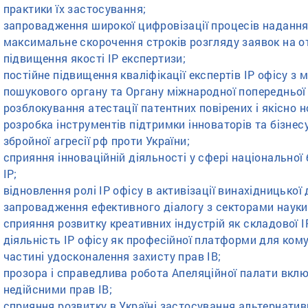
практики їх застосування;
запровадження широкої цифровізації процесів надання 
максимальне скорочення строків розгляду заявок на от
підвищення якості ІР експертизи;
постійне підвищення кваліфікації експертів ІР офісу 
пошукового органу та Органу міжнародної попередньо
розблокування атестації патентних повірених і якісно н
розробка інструментів підтримки інноваторів та бізнес
збройної агресії рф проти України;
сприяння інноваційній діяльності у сфері національної
ІР;
відновлення ролі ІР офісу в активізації винахідницької 
запровадження ефективного діалогу з секторами науки т
сприяння розвитку креативних індустрій як складової І
діяльність ІР офісу як професійної платформи для кому
частині удосконалення захисту прав ІВ;
прозора і справедлива робота Апеляційної палати вк
недійсними прав ІВ;
сприяння розвитку в Україні застосування альтернативн