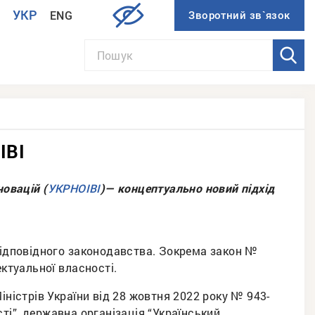
УКР
ENG
И
ІВІ
новацій (
)— концептуально новий підхід
УКРНОІВІ
 відповідного законодавства. Зокрема закон №
ектуальної власності.
іністрів України від 28 жовтня 2022 року № 943-
ті”, державна організація “Український