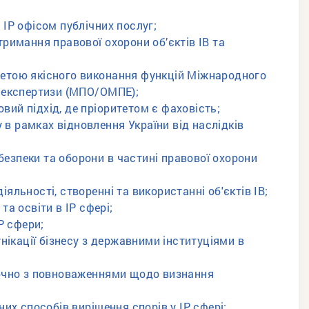
ІР офісом публічних послуг;
римання правової охорони об’єктів ІВ та
з метою якісного виконання функцій Міжнародного
ї експертизи (МПО/ОМПЕ);
овий підхід, де пріоритетом є фаховість;
у в рамках відновлення України від наслідків
 безпеки та оборони в частині правової охорони
діяльності, створенні та використанні об'єктів ІВ;
а освіти в ІР сфері;
Р сфери;
нікації бізнесу з державними інституціями в
лючно з повноваженнями щодо визнання
их способів вирішення спорів у ІР сфері;