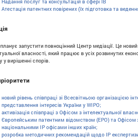
Надання послуг та консультацій в сфері ІВ
Атестація патентних повірених (їх підготовка та веденн
ція
 планує запустити повноцінний Центр медіації. Це новий
туальної власності, який працює в усіх розвинутих екон
су у вирішенні спорів.
пріоритети
новий рівень співпраці зі Всесвітньою організацією ін
представлення інтересів України у WIPO;
активізація співпраці з Офісом з інтелектуальної влас
Європейським патентним відомством (EPO) та Офісом з
національними ІР офісами інших країн;
розробка методичних рекомендацій щодо ІР експертизи