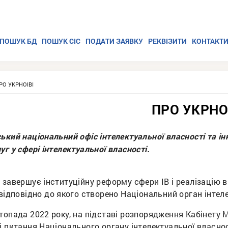
ПОШУК БД
ПОШУК СІС
ПОДАТИ ЗАЯВКУ
РЕКВІЗИТИ
КОНТАКТ
РО УКРНОІВІ
ПРО УКРНО
ький національний офіс інтелектуальної власності та ін
уг у сфері інтелектуальної власності.
 завершує інституційну реформу сфери ІВ і реалізацію
 відповідно до якого створено Національний орган інтел
топада 2022 року, на підставі розпорядження Кабінету М
і питання Національного органу інтелектуальної власнос