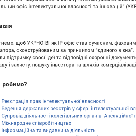
льний офіс інтелектуальної власності та інновацій” (УК
візія
гнемо, щоб УКРНОІВІ як ІР офіс став сучасним, фаховим
еатора, сконструйованим за принципом “єдиного вікна”.
и підтримку своєї ідеї та відповідні охоронні документи
ду і захисту, пошуку інвестора та шляхів комерціалізац
 робимо?
Реєстрація прав інтелектуальної власності
Ведення державних реєстрів у сфері інтелектуальної в
Супровід діяльності колегіальних органів: Апеляційної п
Міжнародне співробітництво
Інформаційна та видавнича діяльність