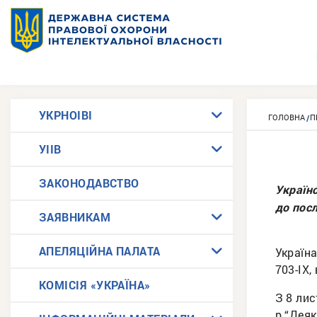
УКРНОІВІ
ГОЛОВНА
П
УІІВ
ЗАКОНОДАВСТВО
Українс
до посл
ЗАЯВНИКАМ
АПЕЛЯЦІЙНА ПАЛАТА
Україна
703-IX,
КОМІСІЯ «УКРАЇНА»
З 8 лис
р “Деяк