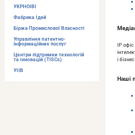
УКРНОІВІ
Фабрика Ідей
Медіа
Біржа Промислової Власності
Управління патентно-
інформаційних послуг
ІР офіс
інтелек
Центри підтримки технологій
і бізне
та інновацій (TISCs)
УІІВ
Наші 