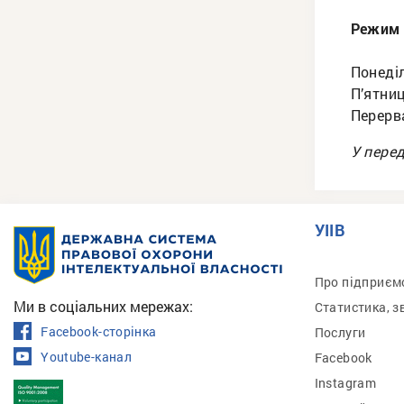
Режим 
Понеділ
П’ятниц
Перерва
У перед
УІІВ
Про підприєм
Ми в соціальних мережах:
Статистика, з
Facebook-сторінка
Послуги
Youtube-канал
Facebook
Instagram