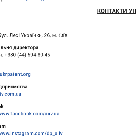
КОНТАКТИ УІ
бул. Лесі Українки, 26, м.Київ
льня директора
: +380 (44) 594-80-45
ukrpatent.org
ідприємства
iiv.com.ua
ok
/www.facebook.com/uiiv.ua
ram
/www.instagram.com/dp_uiiv