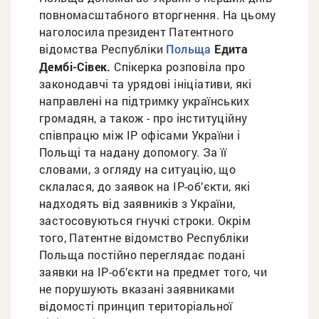
повномасштабного вторгнення. На цьому
наголосила президент Патентного
відомства Республіки
Едита
Польща
Дембі-Сівек.
Спікерка розповіла про
законодавчі та урядові ініціативи, які
направлені на підтримку українських
громадян, а також - про інституційну
співпрацю між ІР офісами України і
Польщі та надану допомогу. За її
словами, з огляду на ситуацію, що
склалася, до заявок на ІР-об’єкти, які
надходять від заявників з України,
застосовуються гнучкі строки. Окрім
того, Патентне відомство Республіки
Польща постійно переглядає подані
заявки на ІР-об’єкти на предмет того, чи
не порушують вказані заявниками
відомості принцип територіальної