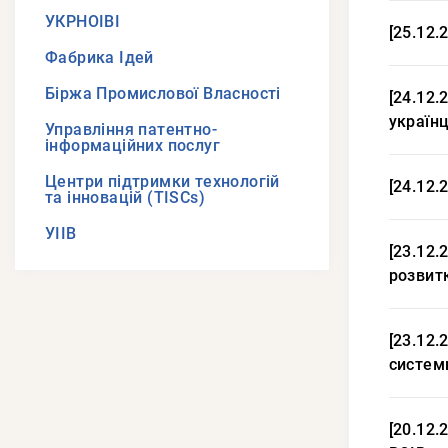
УКРНОІВІ
[25.12.
Фабрика Ідей
Біржа Промислової Власності
[24.12.
українц
Управління патентно-
інформаційних послуг
Центри підтримки технологій
[24.12.
та інновацій (TISCs)
УІІВ
[23.12
розвит
[23.12.
системн
[20.12.