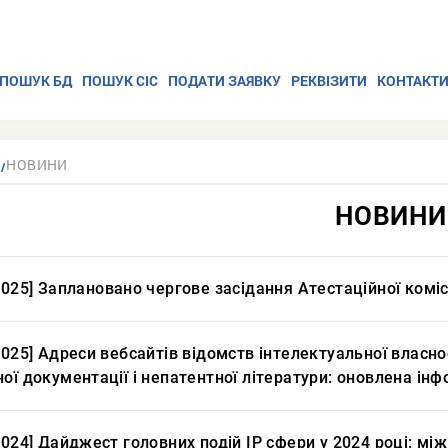
ПОШУК БД
ПОШУК СІС
ПОДАТИ ЗАЯВКУ
РЕКВІЗИТИ
КОНТАКТ
НОВИНИ
НОВИНИ
2025] Заплановано чергове засідання Атестаційної коміс
2025] Адреси вебсайтів відомств інтелектуальної власно
ої документації і непатентної літератури: оновлена ін
2024] Дайджест головних подій ІР сфери у 2024 році: між