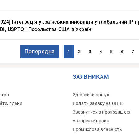
2024] Інтеграція українських інновацій у глобальний ІР 
ВІ, USPTO і Посольства США в Україні
Попередня
1
2
3
4
5
6
7
ЗАЯВНИКАМ
ство
Здійснити пошук
віти, плани
Подати заявку на ОПІВ
Звернутися з пропозицією
Авторське право
Промислова власність