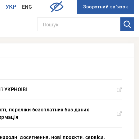
УКР
ENG
И
ії УКРНОІВІ
сті, переліки безоплатних баз даних
формація
народні досягнення, нові проєкти, сервіси,