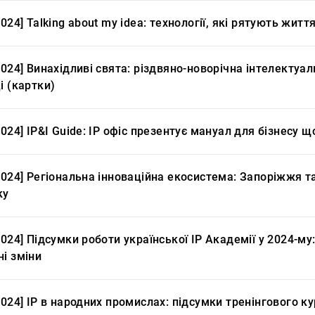
2024] Talking about my idea: технології, які рятують жит
2024] Винахідливі свята: різдвяно-новорічна інтелектуа
і (картки)
2024] IP&I Guide: IP офіс презентує мануал для бізнесу 
.2024] Регіональна інноваційна екосистема: Запоріжжя 
ку
2024] Підсумки роботи української IP Академії у 2024-му:
і зміни
2024] IP в народних промислах: підсумки тренінгового к