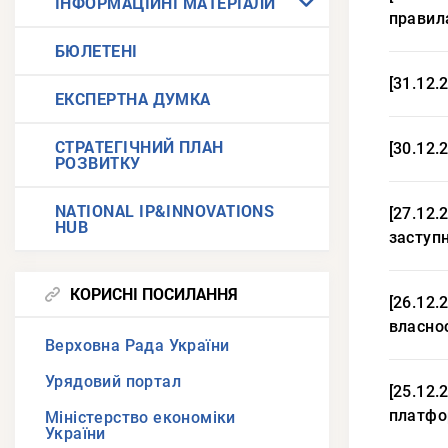
ІНФОРМАЦІЙНІ МАТЕРІАЛИ
правила
БЮЛЕТЕНІ
[31.12.
ЕКСПЕРТНА ДУМКА
СТРАТЕГІЧНИЙ ПЛАН
[30.12.
РОЗВИТКУ
NATIONAL IP&INNOVATIONS
[27.12.
HUB
заступ
КОРИСНІ ПОСИЛАННЯ
[26.12.
власнос
Верховна Рада України
Урядовий портал
[25.12.
платфор
Міністерство економіки
України