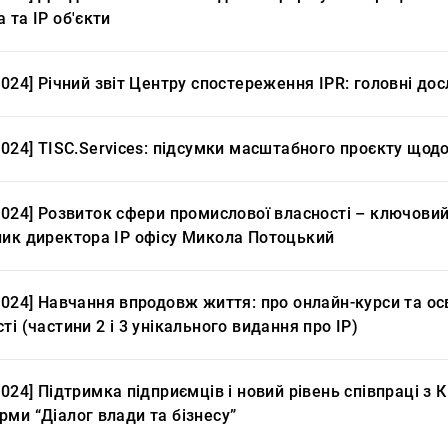
 та IP об'єкти
2024] Річний звіт Центру спостереження IPR: головні до
2024] TISC.Services: підсумки масштабного проєкту щодо
2024] Розвиток сфери промислової власності – ключовий
ник директора IP офісу Микола Потоцький
2024] Навчання впродовж життя: про онлайн-курси та ос
ті (частини 2 і 3 унікального видання про IP)
2024] Підтримка підприємців і новий рівень співпраці з
ми “Діалог влади та бізнесу”