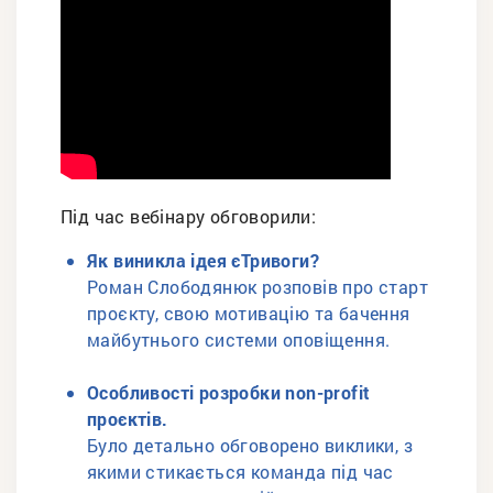
Під час вебінару обговорили:
Як виникла ідея єТривоги?
Роман Слободянюк розповів про старт
проєкту, свою мотивацію та бачення
майбутнього системи оповіщення.
Особливості розробки non-profit
проєктів.
Було детально обговорено виклики, з
якими стикається команда під час