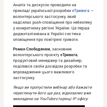
Аналіз та дискусію проводили на
прикладі української розробки
—
єТривога
волонтерського застосунку, який
надсилає push-сповіщення про небезпеку
у конкретному регіоні України. Це перша
диджиталізована в Україні система
оповіщення про повітряні тривоги.
Роман Слободянюк
, засновник
волонтерського проєкту
єТривога
,
продуктовий менеджер та дизайнер,
поділився своїм досвідом розробки та
впровадження цього важливого
застосунку.
Якщо ви пропустили вебінар або бажаєте
переглянути його ще раз, відеозапис вже
викладено на YouTube-сторінці ІР офісу: