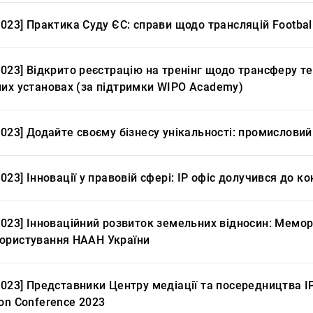
2023] Практика Суду ЄС: справи щодо трансляцій Football
2023] Відкрито реєстрацію на тренінг щодо трансферу те
них установах (за підтримки WIPO Academy)
2023] Додайте своєму бізнесу унікальності: промислов
2023] Інновації у правовій сфері: IP офіс долучився до 
2023] Інноваційний розвиток земельних відносин: Мемо
ористування НААН України
2023] Представники Центру медіації та посередництва IP 
on Conference 2023