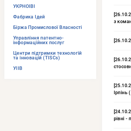
УКРНОІВІ
[26.10.
Фабрика Ідей
з коман
Біржа Промислової Власності
Управління патентно-
[26.10.
інформаційних послуг
Центри підтримки технологій
та інновацій (TISCs)
[26.10.
стосов
УІІВ
[25.10.
Ірпінь 
[24.10.
рівні -