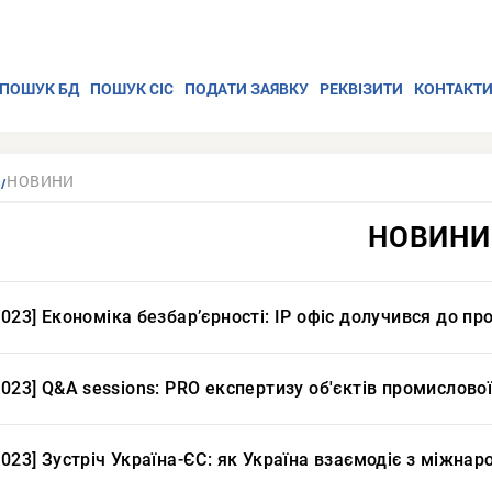
ПОШУК БД
ПОШУК СІС
ПОДАТИ ЗАЯВКУ
РЕКВІЗИТИ
КОНТАКТ
НОВИНИ
НОВИНИ
2023] Економіка безбарʼєрності: IP офіс долучився до пр
2023] Q&А sessions: PRO експертизу об'єктів промислової
2023] Зустріч Україна-ЄС: як Україна взаємодіє з міжна