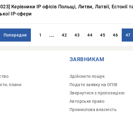
2023] Керівники IP офісів Польщі, Литви, Латвії, Естонії 
ької ІР-сфери
...
Попередня
1
42
43
44
45
46
47
ЗАЯВНИКАМ
ство
Здійснити пошук
віти, плани
Подати заявку на ОПІВ
Звернутися з пропозицією
Авторське право
Промислова власність