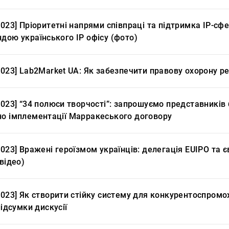
2023] Пріоритетні напрями співпраці та підтримка ІР-сфе
дою українського ІР офісу (фото)
2023] Lab2Market UA: Як забезпечити правову охорону ре
2023] “34 полюси творчості”: запрошуємо представників 
но імплементації Марракеського договору
2023] Вражені героїзмом українців: делегація EUIPO та є
(відео)
2023] Як створити стійку систему для конкурентоспромо
 підсумки дискусії