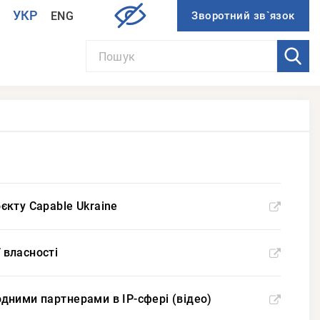
УКР
ENG
И
оєкту Capable Ukraine
 власності
родними партнерами в IP-сфері (відео)