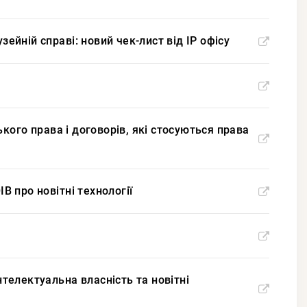
зейній справі: новий чек-лист від IP офісу
кого права і договорів, які стосуються права
В про новітні технології
нтелектуальна власність та новітні