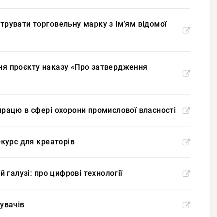
струвати торговельну марку з імʼям відомої
ння проєкту наказу «Про затвердження
впрацю в сфері охорони промислової власності
-курс для креаторів
й галузі: про цифрові технології
бувачів