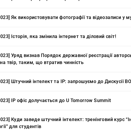
2023] Як використовувати фотографії та відеозаписи у му
2023] Історія, яка змінила інтернет та діловий світ!
2023] Уряд визнав Порядок державної реєстрації авторсь
на твір, таким, що втратив чинність
2023] Штучний інтелект та IP: запрошуємо до Дискусії ВОІ
2023] ІР офіс долучається до U Tomorrow Summit
2023] Куди заведе штучний інтелект: тренінговий курс “І
гії” для студентів