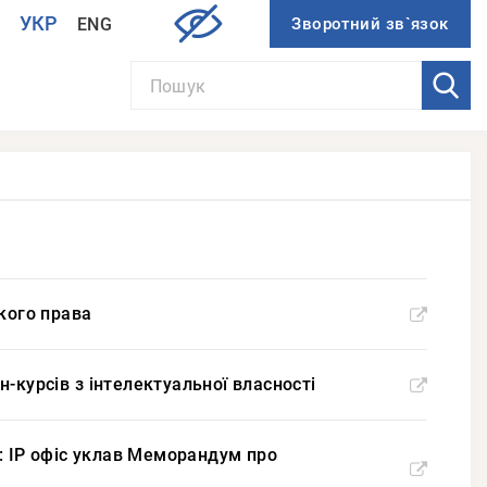
УКР
ENG
И
кого права
йн-курсів з інтелектуальної власності
і: IP офіс уклав Меморандум про