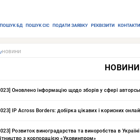
ПОШУК БД
ПОШУК СІС
ПОДАТИ ЗАЯВКУ
РЕКВІЗИТИ
КОНТАКТ
НОВИНИ
НОВИНИ
2023] Оновлено інформацію щодо зборів у сфері авторсь
2023] IP Across Borders: добірка цікавих і корисних онла
2023] Розвиток виноградарства та виноробства в Україн
бітництво з корпорацією «Укрвинпром»