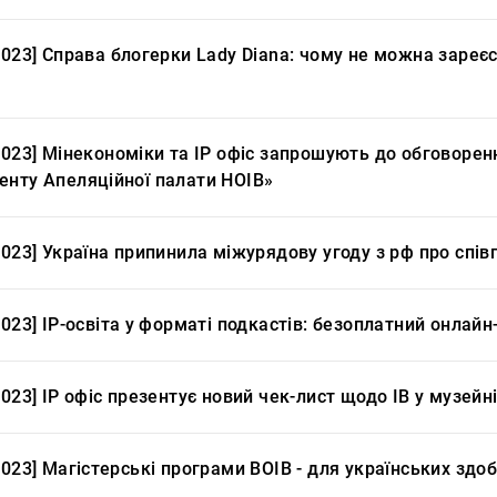
2023] Справа блогерки Lady Diana: чому не можна зареє
.2023] Мінекономіки та IP офіс запрошують до обговоре
енту Апеляційної палати НОІВ»
2023] Україна припинила міжурядову угоду з рф про спі
2023] IP-освіта у форматі подкастів: безоплатний онлайн
2023] IP офіс презентує новий чек-лист щодо ІВ у музейні
2023] Магістерські програми ВОІВ - для українських здо