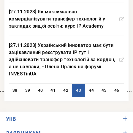
[27.11.2023] Як максимально
комерціалізувати трансфер технологій у
закладах вищої освіти: курс IP Academy
[27.11.2023] Український інноватор має бути
зацікавлений реєструвати IP тут і
здійснювати трансфер технологій за кордон,
а не навпаки, - Олена Орлюк на форумі
INVESTinUA
...
...
38
39
40
41
42
43
44
45
46
УІІВ