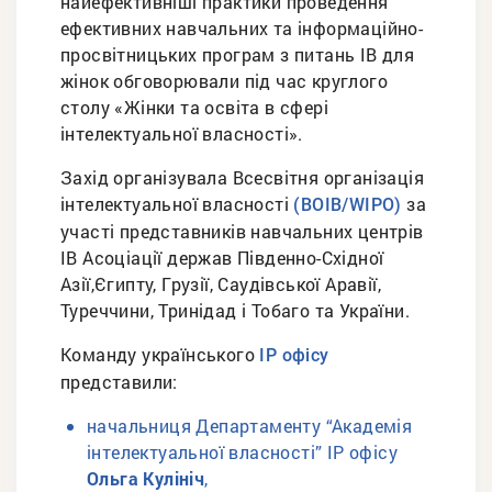
найефективніші практики проведення
ефективних навчальних та інформаційно-
просвітницьких програм з питань ІВ для
жінок обговорювали під час круглого
столу «Жінки та освіта в сфері
інтелектуальної власності».
Захід організувала Всесвітня організація
інтелектуальної власності
за
(ВОІВ/WIPO)
участі представників навчальних центрів
ІВ Асоціації держав Південно-Східної
Азії,Єгипту, Грузії, Саудівської Аравії,
Туреччини, Тринідад і Тобаго та України.
Команду українського
ІР офісу
представили:
начальниця Департаменту “Академія
інтелектуальної власності” ІР офісу
Ольга Кулініч
,