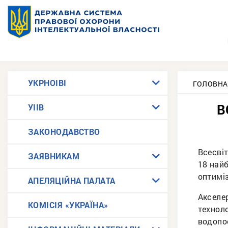
УКРНОІВІ
ГОЛОВНА
В
УІІВ
ЗАКОНОДАВСТВО
Всесвіт
ЗАЯВНИКАМ
18 найб
оптиміз
АПЕЛЯЦІЙНА ПАЛАТА
Акселе
КОМІСІЯ «УКРАЇНА»
техноло
водопо