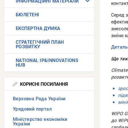
ІНФОРМАЦІЙНІ МАТЕРІАЛИ
контак
БЮЛЕТЕНІ
Серед з
ефектив
ЕКСПЕРТНА ДУМКА
знесол
зміни к
СТРАТЕГІЧНИЙ ПЛАН
РОЗВИТКУ
Детальн
Що так
NATIONAL IP&INNOVATIONS
HUB
Climate
розвитк
КОРИСНІ ПОСИЛАННЯ
зрос
підв
Верховна Рада України
міні
Урядовий портал
WIPO G
Міністерство економіки
до WIPO
України
глобаль