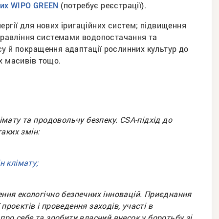
(потребує реєстрації).
них WIPO GREEN
ергії для нових іригаційних систем; підвищення
 управління системами водопостачання та
су й покращення адаптації рослинних культур до
х масивів тощо.
лімату та продовольчу безпеку. CSA-підхід до
аких змін:
н клімату;
ня екологічно безпечних інновацій. Приєднання
проєктів і проведення заходів, участі в
про себе та зробити власний внесок у боротьбу зі