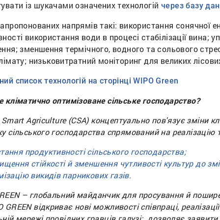
тувати із шукачами означених технологій
через базу да
апропонованих напрямів такі: використання сонячної ен
ності використання води в процесі стабілізації вина;
ення; зменшення термічного, водного та сольового стре
лімату; низьковитратний моніторинг для великих лісови
ий список технологій на сторінці WIPO Green
е кліматично оптимізоване сільське господарство?
 Smart Agriculture (CSA) концептуально пов'язує зміни к
у сільського господарства спрямований на реалізацію т
тання продуктивності сільського господарства;
ищення стійкості й зменшення чутливості культур до змі
мізацію викидів парникових газів.
REEN – глобальний майданчик для просування й поширен
 GREEN відкриває нові можливості співпраці, реалізації 
ній мережі провідних гравців галузі; дозволяє заявити 