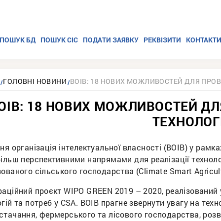
ПОШУК БД
ПОШУК СІС
ПОДАТИ ЗАЯВКУ
РЕКВІЗИТИ
КОНТАКТ
ГОЛОВНІ НОВИНИ
ВОІВ: 18 НОВИХ МОЖЛИВОСТЕЙ ДЛЯ ПРОВ
ОІВ: 18 НОВИХ МОЖЛИВОСТЕЙ ДЛ
ТЕХНОЛОГ
ня організація інтелектуальної власності (ВОІВ) у рам
ільш перспективними напрямами для реалізації техноло
ованого сільського господарства (Climate Smart Agricult
раційний проєкт WIPO GREEN 2019 – 2020, реалізований 
гій та потреб у CSA. ВОІВ прагне звернути увагу на техн
стачання, фермерського та лісового господарства, роз