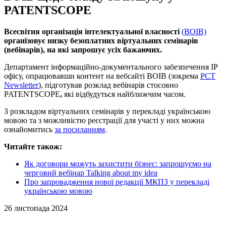
PATENTSCOPE
Всесвітня організація інтелектуальної власності
(ВОІВ)
організовує низку безоплатних віртуальних семінарів
(вебінарів), на які запрошує усіх бажаючих.
Департамент інформаційно-документального забезпечення IP
офісу, опрацювавши контент на вебсайті ВОІВ (зокрема
PCT
Newsletter
), підготував розклад вебінарів стосовно
PATENTSCOPE
,
які відбудуться найближчим часом.
З розкладом віртуальних семінарів у перекладі українською
мовою та з можливістю реєстрації для участі у них можна
ознайомитись
за посиланням
.
Читайте також:
Як договори можуть захистити бізнес: запрошуємо на
черговий вебінар Talking about my idea
Про запровадження нової редакції МКПЗ у перекладі
українською мовою
26 листопада 2024