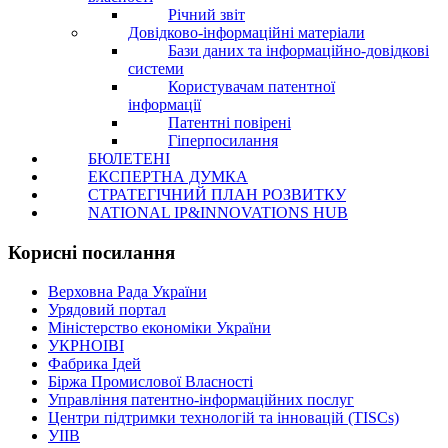
Річний звіт
Довідково-інформаційні матеріали
Бази даних та інформаційно-довідкові
системи
Користувачам патентної
інформації
Патентні повірені
Гіперпосилання
БЮЛЕТЕНІ
ЕКСПЕРТНА ДУМКА
СТРАТЕГІЧНИЙ ПЛАН РОЗВИТКУ
NATIONAL IP&INNOVATIONS HUB
Корисні посилання
Верховна Рада України
Урядовий портал
Міністерство економіки України
УКРНОІВІ
Фабрика Ідей
Біржа Промислової Власності
Управління патентно-інформаційних послуг
Центри підтримки технологій та інновацій (TISCs)
УІІВ