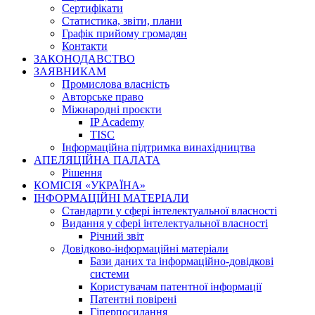
Cертифікати
Статистика, звіти, плани
Графік прийому громадян
Контакти
ЗАКОНОДАВСТВО
ЗАЯВНИКАМ
Промислова власність
Авторське право
Міжнародні проєкти
IP Academy
TISC
Інформаційна підтримка винахідництва
АПЕЛЯЦІЙНА ПАЛАТА
Рішення
КОМІСІЯ «УКРАЇНА»
ІНФОРМАЦІЙНІ МАТЕРІАЛИ
Стандарти у сфері інтелектуальної власності
Видання у сфері інтелектуальної власності
Річний звіт
Довідково-інформаційні матеріали
Бази даних та інформаційно-довідкові
системи
Користувачам патентної інформації
Патентні повірені
Гіперпосилання