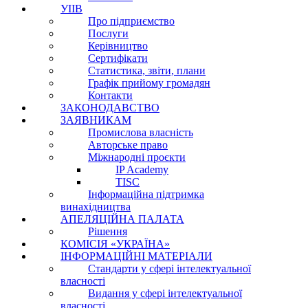
УІІВ
Про підприємство
Послуги
Керівництво
Cертифікати
Статистика, звіти, плани
Графік прийому громадян
Контакти
ЗАКОНОДАВСТВО
ЗАЯВНИКАМ
Промислова власність
Авторське право
Міжнародні проєкти
IP Academy
TISC
Інформаційна підтримка
винахідництва
АПЕЛЯЦІЙНА ПАЛАТА
Рішення
КОМІСІЯ «УКРАЇНА»
ІНФОРМАЦІЙНІ МАТЕРІАЛИ
Стандарти у сфері інтелектуальної
власності
Видання у сфері інтелектуальної
власності