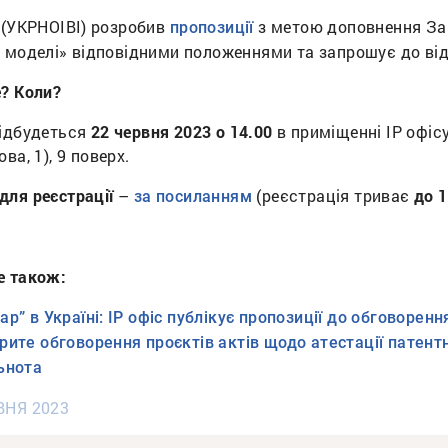
 (УКРНОІВІ) розробив
з метою доповнення Зак
пропозиції
 моделі» відповідними положеннями та запрошує до відк
? Коли?
відбудеться
22 червня 2023 о 14.00
в приміщенні IP офіс
ова, 1), 9 поверх.
для реєстрації
–
(реєстрація триває
до 1
за посиланням
е також:
ар” в Україні: ІР офіс публікує пропозиції до обговоренн
рите обговорення проєктів актів щодо атестації патентн
ьнота
ВНЯ 2023