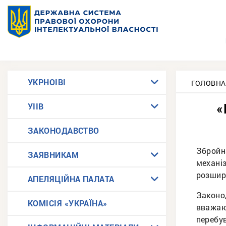
УКРНОІВІ
ГОЛОВНА
«
УІІВ
ЗАКОНОДАВСТВО
Збройн
ЗАЯВНИКАМ
механіз
розшир
АПЕЛЯЦІЙНА ПАЛАТА
Законод
КОМІСІЯ «УКРАЇНА»
вважаю
перебу