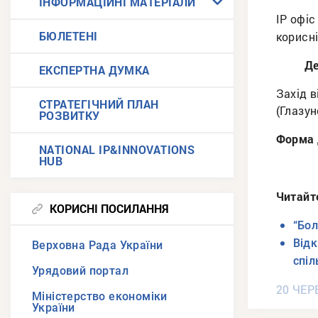
ІНФОРМАЦІЙНІ МАТЕРІАЛИ
ІР офіс
БЮЛЕТЕНІ
корисні
Де
ЕКСПЕРТНА ДУМКА
Захід 
СТРАТЕГІЧНИЙ ПЛАН
(Глазун
РОЗВИТКУ
Форма 
NATIONAL IP&INNOVATIONS
HUB
Читайт
КОРИСНІ ПОСИЛАННЯ
“Бол
Відк
Верховна Рада України
спіл
Урядовий портал
20 ЧЕР
Міністерство економіки
України