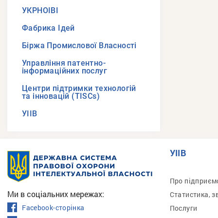
УКРНОІВІ
Фабрика Ідей
Біржа Промислової Власності
Управління патентно-
інформаційних послуг
Центри підтримки технологій
та інновацій (TISCs)
УІІВ
УІІВ
Про підприєм
Ми в соціальних мережах:
Статистика, з
Facebook-сторінка
Послуги