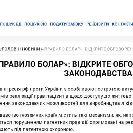
ПОШУК БД
ПОШУК СІС
ПОДАТИ ЗАЯВКУ
РЕКВІЗИТИ
КОНТАКТ
ГОЛОВНІ НОВИНИ
«ПРАВИЛО БОЛАР»: ВІДКРИТЕ ОБГОВОРЕ
ПРАВИЛО БОЛАР»: ВІДКРИТЕ ОБГ
ЗАКОНОДАВСТВА
а агресія рф проти України з особливою гостротою акту
мів реалізації прав пацієнтів щодо доступу до життєво 
ення законодавчих можливостей для виробництва лікі
авство іноземних країн містить такі механізми, як, нап
ться порушенням патентних прав дії, спрямовані на реє
вають під патентною охороною.