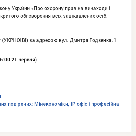
ону України «Про охорону прав на винаходи і
ритого обговорення всіх зацікавлених осіб.
у (УКРНОІВІ) за адресою вул. Дмитра Годзенка, 1
6:00 21 червня
).
я
их повірених: Мінекономіки, ІР офіс і професійна