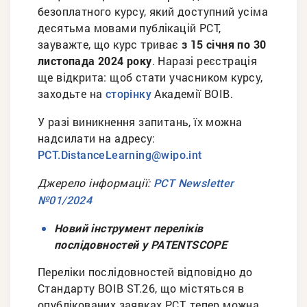
безоплатного курсу, який доступний усіма
десятьма мовами публікацій РСТ,
зауважте, що курс триває
з 15 січня по 30
листопада 2024 року
. Наразі реєстрація
ще відкрита: щоб стати учасником курсу,
заходьте на
Академії ВОІВ.
сторінку
У разі виникнення запитань, їх можна
надсилати на адресу:
PCT.DistanceLearning@wipo.int
Джерело інформації:
PCT Newsletter
№01/2024
Новий інструмент переліків
послідовностей у PATENTSCOPE
Переліки послідовностей відповідно до
Стандарту ВОІВ ST.26, що містяться в
опублікованих заявках РСТ, тепер можна