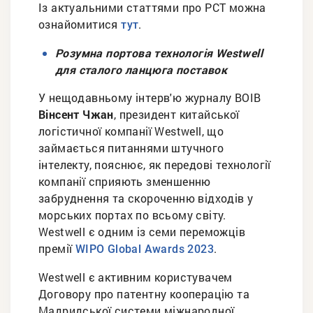
Із актуальними статтями про РСТ можна
ознайомитися
.
тут
Розумна портова технологія Westwell
для сталого ланцюга поставок
У нещодавньому інтерв'ю журналу ВОІВ
Вінсент Чжан
, президент китайської
логістичної компанії Westwell, що
займається питаннями штучного
інтелекту, пояснює, як передові технології
компанії сприяють зменшенню
забруднення та скороченню відходів у
морських портах по всьому світу.
Westwell є одним із семи переможців
премії
.
WIPO Global Awards 2023
Westwell є активним користувачем
Договору про патентну кооперацію та
Мадридської системи міжнародної