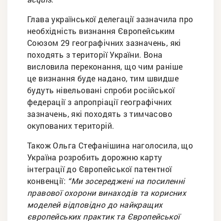
Глава української делегації зазначила про
необхідність визнання Європейським
Союзом 29 географічних зазначень, які
походять з території України. Вона
висловила переконання, що чим раніше
це визнання буде надано, тим швидше
будуть нівельовані спроби російської
федерації з апропріації географічних
зазначень, які походять з тимчасово
окупованих територій.
Також Ольга Стефанішина наголосила, що
Україна розробить дорожню карту
інтеграції до Європейської патентної
конвенції:
“Ми зосереджені на посиленні
правової охорони винаходів та корисних
моделей відповідно до найкращих
європейських практик та Європейської