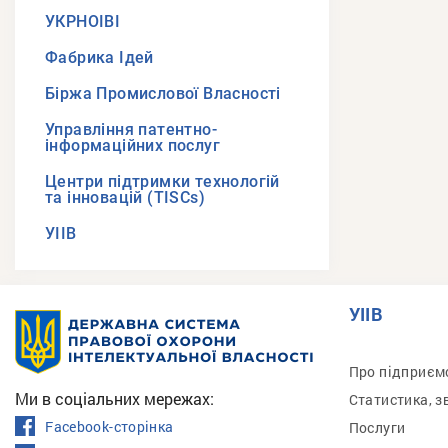
УКРНОІВІ
Фабрика Ідей
Біржа Промислової Власності
Управління патентно-
інформаційних послуг
Центри підтримки технологій
та інновацій (TISCs)
УІІВ
УІІВ
Про підприєм
Ми в соціальних мережах:
Статистика, з
Facebook-сторінка
Послуги