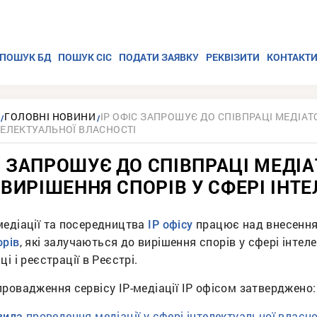
ПОШУК БД
ПОШУК СІС
ПОДАТИ ЗАЯВКУ
РЕКВІЗИТИ
КОНТАКТ
ГОЛОВНІ НОВИНИ
ІР ОФІС ЗАПРОШУЄ ДО СПІВПРАЦІ МЕДІАТ
ТЕЛЕКТУАЛЬНОЇ ВЛАСНОСТІ
С ЗАПРОШУЄ ДО СПІВПРАЦІ МЕДІА
ВИРІШЕННЯ СПОРІВ У СФЕРІ ІНТ
медіації та посередництва
працює над внесення
IP офісу
, які залучаються до вирішення спорів у сфері інтел
орів
ці і реєстрації в Реєстрі.
ровадження сервісу ІР-медіації IP офісом затверджено:
проведення медіації у сфері інтелектуальної власно
вила