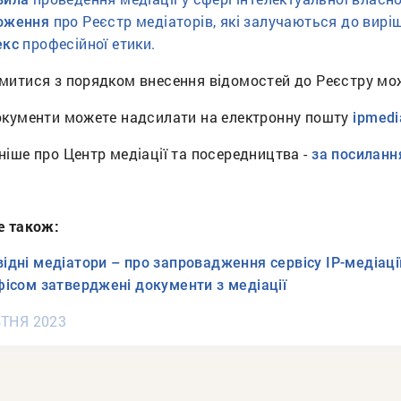
про Реєстр медіаторів, які залучаються до виріш
оження
професійної етики.
екс
митися з порядком внесення відомостей до Реєстру м
окументи можете надсилати на електронну пошту
ipmedi
іше про Центр медіації та посередництва -
за посилан
е також:
ідні медіатори – про запровадження сервісу ІР-медіації 
фісом затверджені документи з медіації
ТНЯ 2023