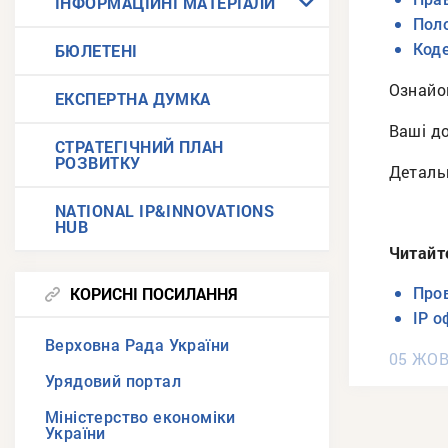
ІНФОРМАЦІЙНІ МАТЕРІАЛИ
Пол
БЮЛЕТЕНІ
Код
Ознайо
ЕКСПЕРТНА ДУМКА
Ваші д
СТРАТЕГІЧНИЙ ПЛАН
РОЗВИТКУ
Детальн
NATIONAL IP&INNOVATIONS
HUB
Читайт
КОРИСНІ ПОСИЛАННЯ
Пров
ІР о
Верховна Рада України
05 ЖОВ
Урядовий портал
Міністерство економіки
України