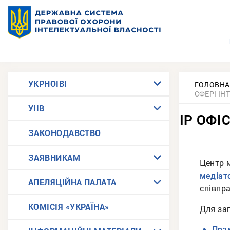
УКРНОІВІ
ГОЛОВНА
СФЕРІ ІН
УІІВ
ІР ОФІ
ЗАКОНОДАВСТВО
ЗАЯВНИКАМ
Центр 
медіат
АПЕЛЯЦІЙНА ПАЛАТА
співпра
КОМІСІЯ «УКРАЇНА»
Для зап
Пра