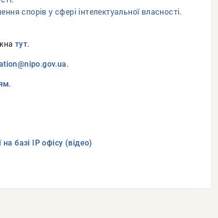
ення спорів у сфері інтелектуальної власності.
ожна
.
тут
.
ation@nipo.gov.ua
.
ням
на базі ІР офісу (відео)