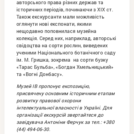
авторського права різних держав та
історичних періодів, починаючи з ХІХ ст.
Також екскурсанти мали можливість
оглянути нові експонати, якими
нещодавно поповнилася музейна
колекція. Серед них, наприклад, авторські
свідоцтва на сорти рослин, виведених
ученими Національного ботанічного саду
ім. М. Гришка, зокрема на сорти бузку
«Тарас Бульба», «Богдан Хмельницький»
та «Вогні Донбасу».
Музей ІВ пропонує експозицію,
присвячену основним історичним етапам
розвитку правової охорони
інтелектуальної власності в Україні. Для
організації екскурсій звертайтеся до
завідувача Антоніни Ферчук за тел.: +380
(44) 494-06-30.