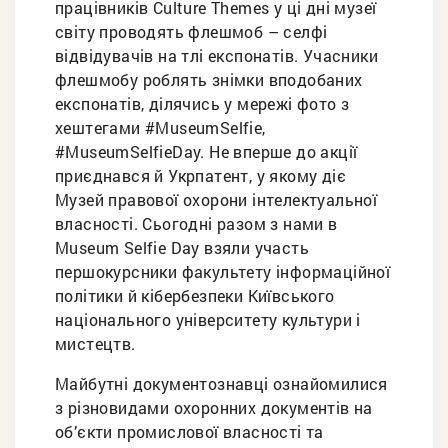
працівників Culture Themes у ці дні музеї
світу проводять флешмоб – селфі
відвідувачів на тлі експонатів. Учасники
флешмобу роблять знімки вподобаних
експонатів, ділячись у мережі фото з
хештегами #MuseumSelfie,
#MuseumSelfieDay. Не вперше до акції
приєднався й Укрпатент, у якому діє
Музей правової охорони інтелектуальної
власності. Сьогодні разом з нами в
Museum Selfie Day взяли участь
першокурсники факультету інформаційної
політики й кібербезпеки Київського
національного університету культури і
мистецтв.
Майбутні документознавці ознайомилися
з різновидами охоронних документів на
об’єкти промислової власності та