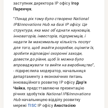
заступник директора ІР офісу
Ігор
Паренчук
.
“
Понад рік тому було створено National
IP&Innovations Hub на базі ІР офісу. Це
структура, яка має обʼєднати науковців,
інноваторів, інвесторів, підприємців, і
надати їм максимальну кількість послуг
для того, щоб знайти розробки, оцінити їх,
зробити відповідні охоронні заходи,
довести до рівня, щоб їх можна було
впроваджувати та вийти на виробництво
”,
- підкреслила модератор, начальниця
департаменту з економічних питань
інноваційного розвитку ІР офісу
Дарʼя
Чайка
, предсттавляючи презентацію
річних здобутків
National IP&Innovations
Hub
начальницею відділу розвитку
мережі
ІР офісу
Анастасією
TISC