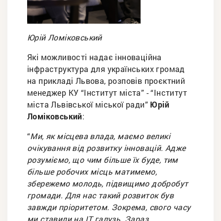
Юрій Ломіковський
Які можливості надає інноваційна
інфраструктура для українських громад
на прикладі Львова, розповів проєктний
менеджер КУ “Інститут міста” - “Інститут
міста Львівської міської ради”
Юрій
Ломіковський
:
“
Ми, як місцева влада, маємо великі
очікування від розвитку інновацій. Адже
розуміємо, що чим більше їх буде, тим
більше робочих місць матимемо,
збережемо молодь, підвищимо добробут
громади. Для нас такий розвиток був
завжди пріоритетом. Зокрема, свого часу
ми ставили на ІТ галузь. Зараз