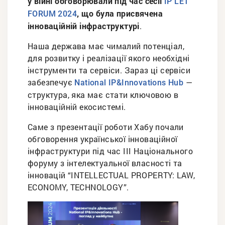
у війні обговорювали під час сесії
IP LET
, що була присвячена
FORUM 2024
інноваційній інфраструктурі
.
Наша держава має чималий потенціал,
для розвитку і реалізації якого необхідні
інструменти та сервіси. Зараз ці сервіси
забезпечує
—
National IP&Innovations Hub
структура, яка має стати ключовою в
інноваційній екосистемі.
Саме з презентації роботи Хабу почали
обговорення української інноваційної
інфраструктури під час ІIІ Національного
форуму з інтелектуальної власності та
інновацій “INTELLECTUAL PROPERTY: LAW,
ECONOMY, TECHNOLOGY”.