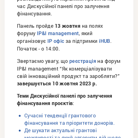
час Дискусійної панелі про залучення
фінансування.
Панель пройде
13 жовтня
на полях
форуму
, який
IP&I management
організовує
за підтримки
.
ІР офіс
iHUB
Початок - о 14:00.
Звертаємо увагу, що
на форум
реєстрація
IP&I management “Як комерціалізувати
свій інноваційний продукт та заробляти?”
завершується
10 жовтня 2023 р.
Теми Дискусійної панелі про залучення
фінансування проєктів
:
Сучасні тенденції грантового
фінансування та пріоритети донорів.
Де шукати актуальні грантові
можливості та який алгоритм дій щодо