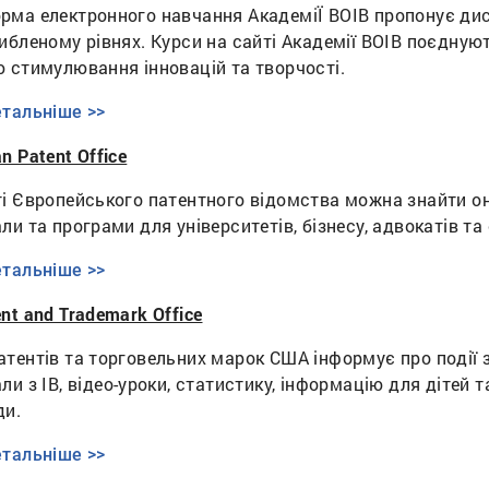
рма електронного навчання АкадеміЇ ВОІВ пропонує ди
ибленому рівнях. Курси на сайті Академії ВОІВ поєдную
ю стимулювання інновацій та творчості.
тальніше >>
n Patent Office
і Європейського патентного відомства можна знайти онла
ли та програми для університетів, бізнесу, адвокатів та 
тальніше >>
nt and Trademark Office
тентів та торговельних марок США інформує про події з
ли з ІВ, відео-уроки, статистику, інформацію для дітей т
ди.
тальніше >>