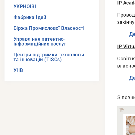
IP Aca
УКРНОІВІ
Проводи
Фабрика Ідей
закінч
Біржа Промислової Власності
Де
Управління патентно-
інформаційних послуг
IP Virt
Центри підтримки технологій
Освітня
та інновацій (TISCs)
власнос
УІІВ
Де
З повн