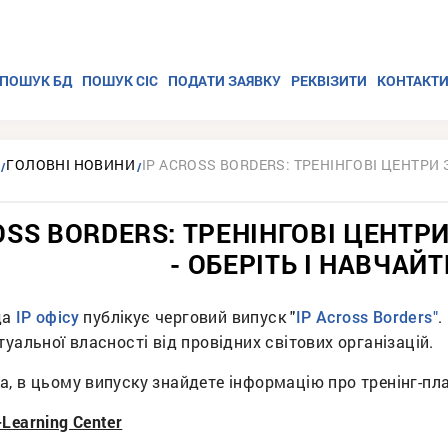
ПОШУК БД
ПОШУК СІС
ПОДАТИ ЗАЯВКУ
РЕКВІЗИТИ
КОНТАКТ
ГОЛОВНІ НОВИНИ
IP ACROSS BORDERS: ТРЕНІНГОВІ ЦЕНТРИ 
OSS BORDERS: ТРЕНІНГОВІ ЦЕНТР
- ОБЕРІТЬ І НАВЧАЙ
да
публікує черговий випуск "
.
ІР офісу
IP Across Borders"
туальної власності від провідних світових організацій.
а, в цьому випуску знайдете інформацію про тренінг-пл
Learning Center