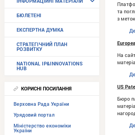
ІНФОРМАЦІЙНІ МАТЕРІАЛИ
Платфо
та погл
БЮЛЕТЕНІ
з мето
ЕКСПЕРТНА ДУМКА
Де
Europea
СТРАТЕГІЧНИЙ ПЛАН
РОЗВИТКУ
На сайт
матеріа
NATIONAL IP&INNOVATIONS
HUB
Де
US Pate
КОРИСНІ ПОСИЛАННЯ
Бюро па
Верховна Рада України
матеріа
нагоро
Урядовий портал
Де
Міністерство економіки
України