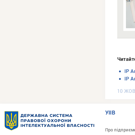
Читайт
IP A
IP A
10 ЖОВ
УІІВ
Про підприєм