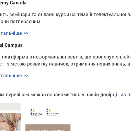
demy Canada
ть семінари та онлайн курси на теми інтелектуальної вл
уючи поглибленим.
тальніше >>
ual Campus
 платформа з неформальної освіти, що пропонує онлайн-
ті з метою розвитку навичок, отримання нових знань, а
тальніше >>
им переліком можна ознайомитись у нашій добірці -
за 