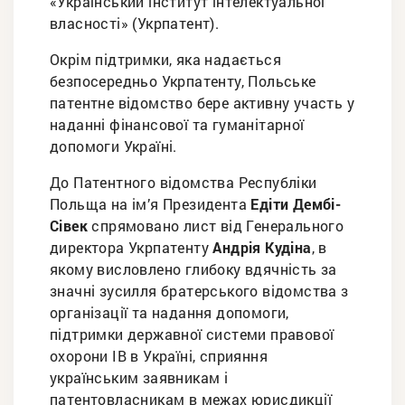
«Український інститут інтелектуальної
власності» (Укрпатент).
Окрім підтримки, яка надається
безпосередньо Укрпатенту, Польське
патентне відомство бере активну участь у
наданні фінансової та гуманітарної
допомоги Україні.
До Патентного відомства Республіки
Польща на ім’я Президента
Едіти Дембі-
Сівек
спрямовано лист від Генерального
директора Укрпатенту
Андрія Кудіна
, в
якому висловлено глибоку вдячність за
значні зусилля братерського відомства з
організації та надання допомоги,
підтримки державної системи правової
охорони ІВ в Україні, сприяння
українським заявникам і
патентовласникам в межах юрисдикції