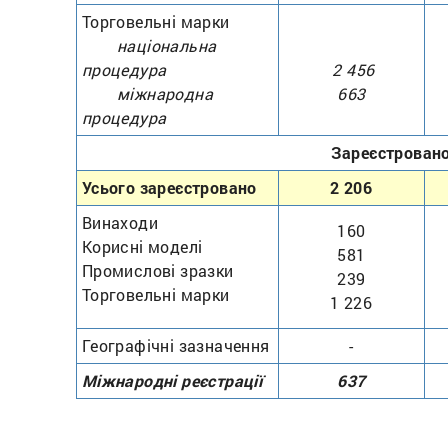
Торговельні марки
національна
процедура
2 456
міжнародна
663
процедура
Зареєстрован
Усього зареєстровано
2 206
Винаходи
160
Корисні моделі
581
Промислові зразки
239
Торговельні марки
1 226
Географічні зазначення
-
Міжнародні реєстрації
637