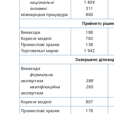
національні
1 809
іноземні
311
міжнародна процедура
860
Прийнято ріше
Винаходи
188
Корисні моделі
783
Промислові зразки
138
Торговельні марки
1 942
Завершено ділово
Винаходи
формальна
експертиза
388
кваліфікаційна
265
експертиза
Корисні моделі
807
Промислові зразки
178