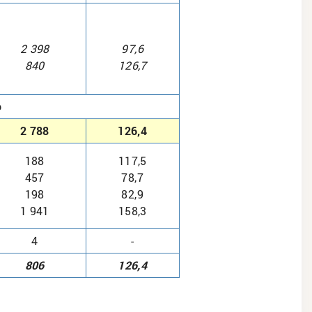
2 398
97,6
840
126,7
о
2 788
126,4
188
117,5
457
78,7
198
82,9
1 941
158,3
4
-
806
126,4