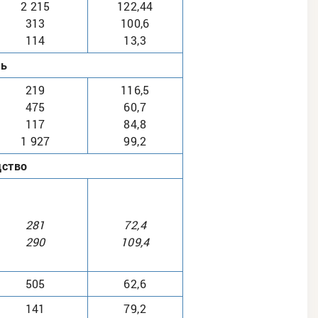
2 215
122,44
313
100,6
114
13,3
нь
219
116,5
475
60,7
117
84,8
1 927
99,2
дство
281
72,4
290
109,4
505
62,6
141
79,2