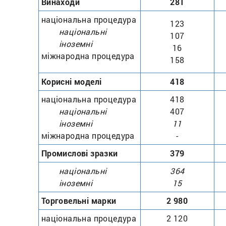
Винаходи
281
національна процедура
123
національні
107
іноземнi
16
міжнародна процедура
158
Корисні моделі
418
національна процедура
418
національні
407
іноземні
11
міжнародна процедура
-
Промислові зразки
379
національні
364
іноземні
15
Торговельні марки
2 980
національна процедура
2 120