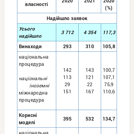
2020
2021
2020
власності
(%)
Надійшло заявок
Усього
3 712
4 354
117,3
надійшло
Винаходи
293
310
105,8
національна
процедура
142
143
100,7
113
121
107,1
національні
29
22
75,9
іноземнi
151
167
110,6
міжнародна
процедура
Корисні
395
532
134,7
моделі
національна