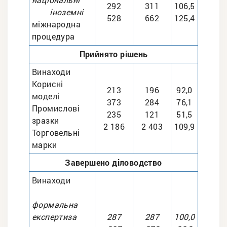
292
311
106,5
іноземні
528
662
125,4
міжнародна
процедура
Прийнято рішень
Винаходи
Корисні
213
196
92,0
моделі
373
284
76,1
Промислові
235
121
51,5
зразки
2 186
2 403
109,9
Торговельні
марки
Завершено діловодство
Винаходи
формальна
експертиза
287
287
100,0