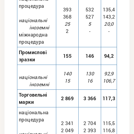
процедура
393
532
135,4
368
527
143,2
національні
25
5
20,0
іноземні
2
-
-
міжнародна
процедура
Промислові
155
146
94,2
зразки
140
130
92,9
національні
15
16
106,7
іноземні
Торговельні
2 869
3 366
117,3
марки
національна
процедура
2 341
2 704
115,5
2 049
2 393
116,8
національні