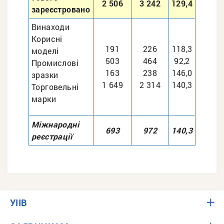
2 506
3 242
129,4
зареєстровано
Винаходи
Корисні
191
226
118,3
моделі
503
464
92,2
Промислові
163
238
146,0
зразки
1 649
2 314
140,3
Торговельні
марки
Міжнародні
693
972
140,3
реєстрації
УІІВ