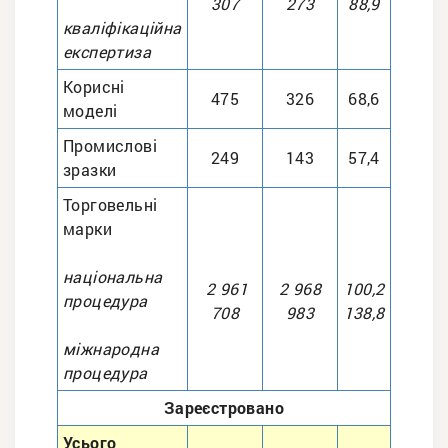
307
273
88,9
кваліфікаційна
експертиза
Корисні
475
326
68,6
моделі
Промислові
249
143
57,4
зразки
Торговельні
марки
національна
2 961
2 968
100,2
процедура
708
983
138,8
міжнародна
процедура
Зареєстровано
Усього