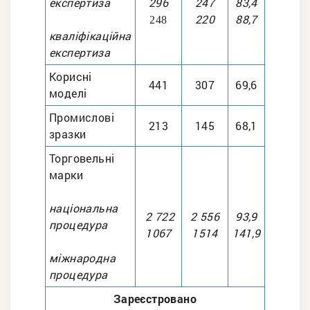
експертиза
296
247
83,4
220
88,7
248
кваліфікаційна
експертиза
Корисні
441
307
69,6
моделі
Промислові
213
145
68,1
зразки
Торговельні
марки
національна
2 722
2 556
93,9
процедура
1067
1514
141,9
міжнародна
процедура
Зареєстровано