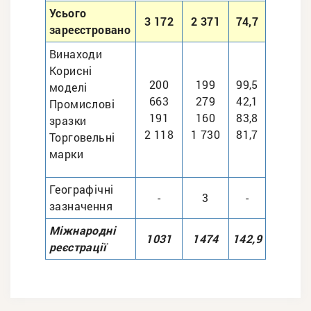
Усього
3 172
2 371
74,7
зареєстровано
Винаходи
Корисні
200
199
99,5
моделі
663
279
42,1
Промислові
191
160
83,8
зразки
2 118
1 730
81,7
Торговельні
марки
Географічні
-
3
-
зазначення
Міжнародні
1031
1474
142,9
реєстрації