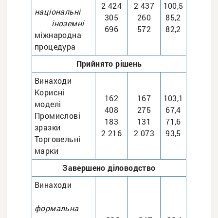
2 424
2 437
100,5
національні
305
260
85,2
іноземні
696
572
82,2
міжнародна
процедура
Прийнято рішень
Винаходи
Корисні
162
167
103,1
моделі
408
275
67,4
Промислові
183
131
71,6
зразки
2 216
2 073
93,5
Торговельні
марки
Завершено діловодство
Винаходи
формальна