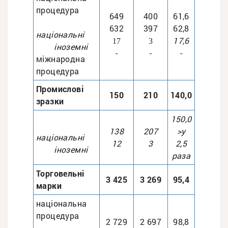
процедура
649
400
61,6
632
397
62,8
національні
17,6
17
3
іноземні
-
-
-
міжнародна
процедура
Промислові
150
210
140,0
зразки
150,0
138
207
>у
національні
12
3
2,5
іноземні
раза
Торговельні
3 425
3 269
95,4
марки
національна
процедура
2 729
2 697
98,8