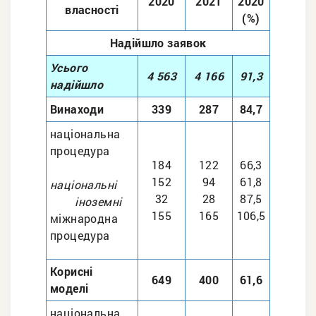
2020
2021
2020
власності
(%)
Надійшло заявок
Усього
4 563
4 166
91,3
надійшло
Винаходи
339
287
84,7
національна
процедура
184
122
66,3
152
94
61,8
національні
32
28
87,5
іноземнi
155
165
106,5
міжнародна
процедура
Корисні
649
400
61,6
моделі
національна