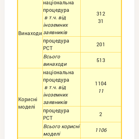
національна
процедура
312
в т.ч. від
31
іноземних
заявників
Винаходи
процедура
201
РСТ
Всього
513
винаходи
національна
процедура
1104
в т.ч. від
11
іноземних
Корисні
заявників
моделі
процедура
2
РСТ
Всього корисні
1106
моделі