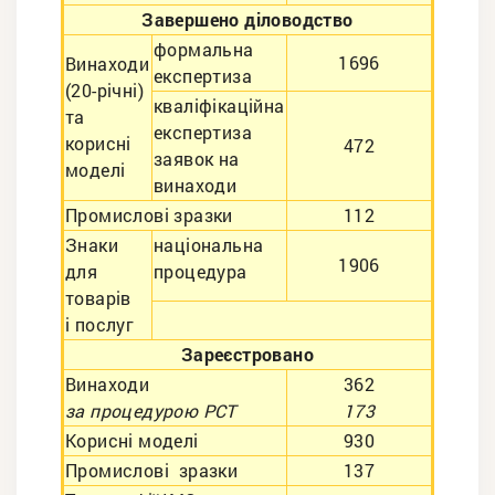
Завершено діловодство
формальна
1696
Винаходи
експертиза
(20-річні)
кваліфікаційна
та
експертиза
корисні
472
заявок на
моделі
винаходи
Промислові зразки
112
Знаки
національна
1906
для
процедура
товарів
і послуг
Зареєстровано
Винаходи
362
за процедурою РСТ
173
Корисні моделі
930
Промислові зразки
137