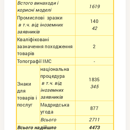
Встого винаходи і
1619
корисні моделі
Промислові зразки
140
в т.ч. від іноземних
42
заявників
Кваліфіковані
зазначення походження
2
товарів
Топографії ІМС
-
національна
процедура
1835
в т.ч. від
Знаки
345
іноземних
для
заявників
товарів і
послуг
Мадридська
877
угода
Всього
2711
Всього надійшло
4473