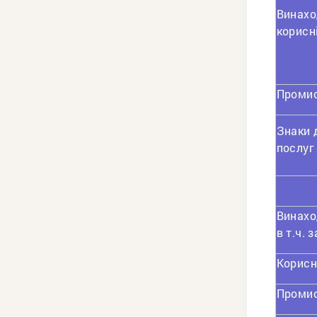
Винахо
корисн
Промис
Знаки д
послуг
Винахо
в т.ч.
Корисн
Промис