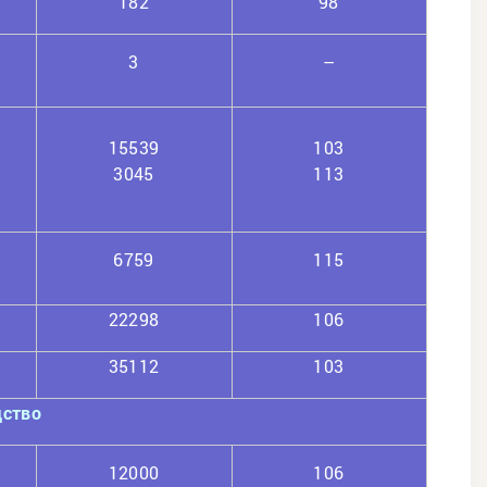
182
98
3
–
15539
103
3045
113
6759
115
22298
106
35112
103
дство
12000
106