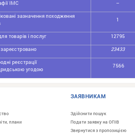
афії ІМС
–
іковані зазначення походження
1
в
ля товарів і послуг
12795
 зареєстровано
23433
одні реєстрації
7566
дридською угодою
ЗАЯВНИКАМ
ство
Здійснити пошук
віти, плани
Подати заявку на ОПІВ
Звернутися з пропозицією