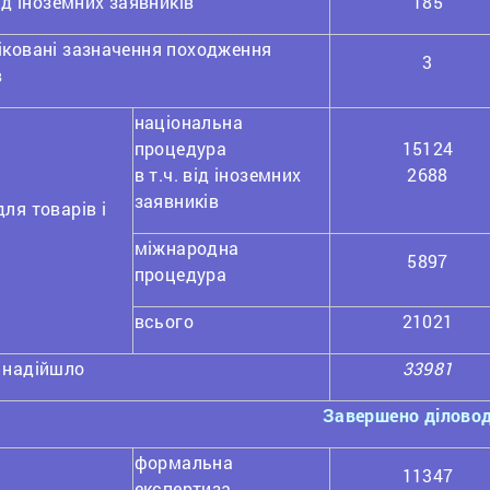
від іноземних заявників
185
іковані зазначення походження
3
в
національна
процедура
15124
в т.ч. від іноземних
2688
заявників
ля товарів і
міжнародна
5897
процедура
всього
21021
 надійшло
33981
Завершено ділово
формальна
11347
експертиза