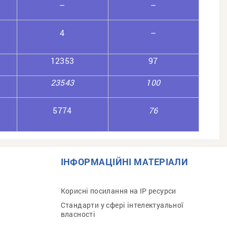
–
–
4
–
12353
97
23543
100
5774
76
ІНФОРМАЦІЙНІ МАТЕРІАЛИ
Корисні посилання на IP ресурси
Стандарти у сфері інтелектуальної
власності