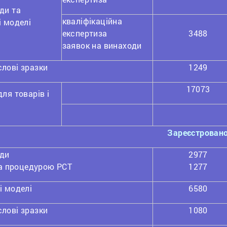
ди та
кваліфікаційна
і моделі
експертиза
3488
заявок на винаходи
лові зразки
1249
17073
ля товарів і
Зареєстрован
ди
2977
 за процедурою РСТ
1277
і моделі
6580
лові зразки
1080