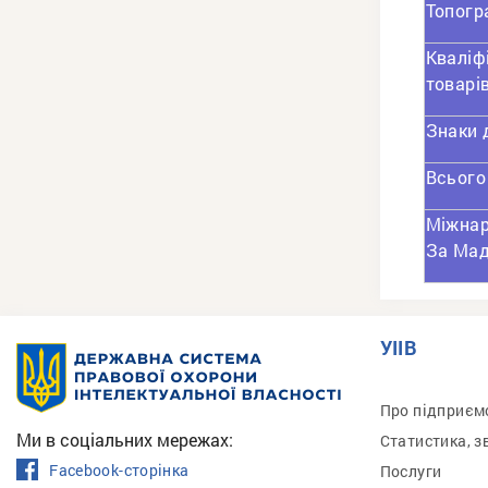
Топогр
Кваліф
товарі
Знаки д
Всього
Міжнар
За Ма
УІІВ
Про підприєм
Ми в соціальних мережах:
Статистика, з
Facebook-сторінка
Послуги