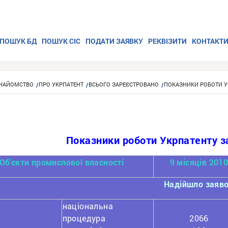
ПОШУК БД
ПОШУК СІС
ПОДАТИ ЗАЯВКУ
РЕКВІЗИТИ
КОНТАКТ
НАЙОМСТВО
ПРО УКРПАТЕНТ
ВСЬОГО ЗАРЕЄСТРОВАНО
ПОКАЗНИКИ РОБОТИ УК
Показники роботи Укрпатенту за
Об’єкти промислової власності
9 місяців 201
Надійшло заяв
національна
процедура
2066