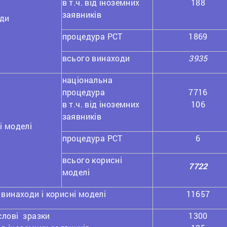
в т.ч. від іноземних
188
заявників
ди
процедура РСТ
1869
всього винаходи
3935
національна
процедура
7716
в т.ч. від іноземних
106
заявників
і моделі
процедура РСТ
6
всього корисні
7722
моделі
 винаходи і корисні моделі
11657
лові зразки
1300