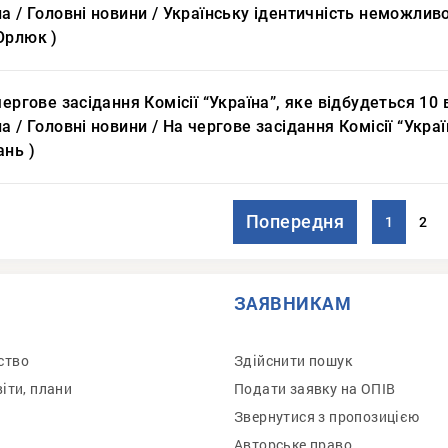
на / Головні новини / Українську ідентичність неможли
Орлюк )
чергове засідання Комісії “Україна”, яке відбудеться 1
а / Головні новини / На чергове засідання Комісії “Укра
ань )
Попередня
1
2
ЗАЯВНИКАМ
ство
Здійснити пошук
віти, плани
Подати заявку на ОПІВ
Звернутися з пропозицією
Авторське право