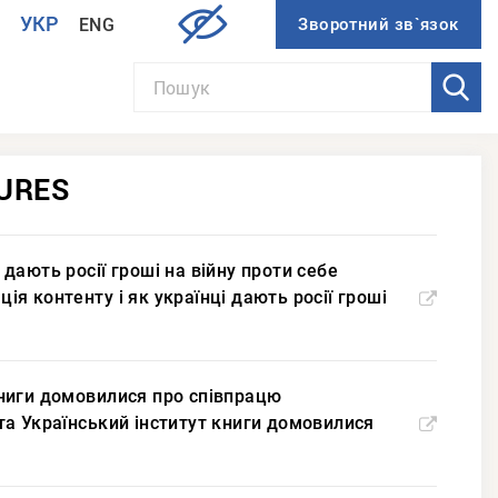
УКР
ENG
И
URES
 дають росії гроші на війну проти себе
ція контенту і як українці дають росії гроші
 книги домовилися про співпрацю
с та Український інститут книги домовилися