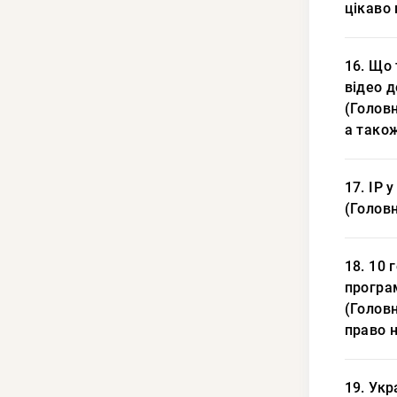
цікаво 
16. Що 
відео 
(Головн
а тако
17. IP 
(Головн
18. 10 
програ
(Головн
право н
19. Ук