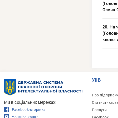
(Голов
Олена 
20. На 
(Головн
клопот
УІІВ
Про підприєм
Ми в соціальних мережах:
Статистика, з
Facebook-сторінка
Послуги
Youtube-канал
Facebook