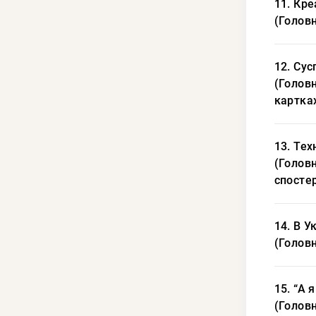
11. Кре
(Головн
12. Сус
(Головн
картках
13. Тех
(Головн
спосте
14. В У
(Головн
15. “А 
(Головн