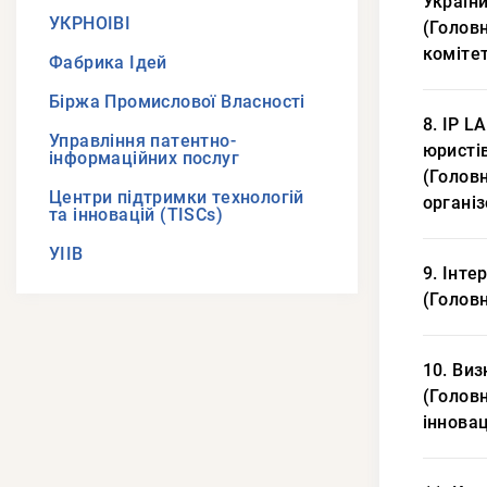
Україн
УКРНОІВІ
(Головн
комітет
Фабрика Ідей
Біржа Промислової Власності
8. IP L
Управління патентно-
юристі
інформаційних послуг
(Головн
Центри підтримки технологій
органі
та інновацій (TISCs)
УІІВ
9. Інте
(Головн
10. Виз
(Головн
інновац