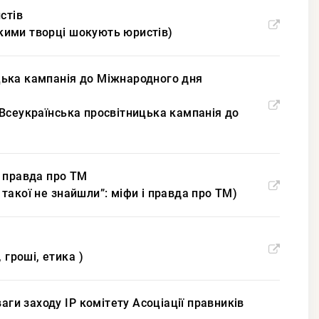
стів
 якими творці шокують юристів)
ницька кампанія до Міжнародного дня
ла Всеукраїнська просвітницька кампанія до
 і правда про ТМ
і такої не знайшли”: міфи і правда про ТМ)
 гроші, етика )
аги заходу ІР комітету Асоціації правників