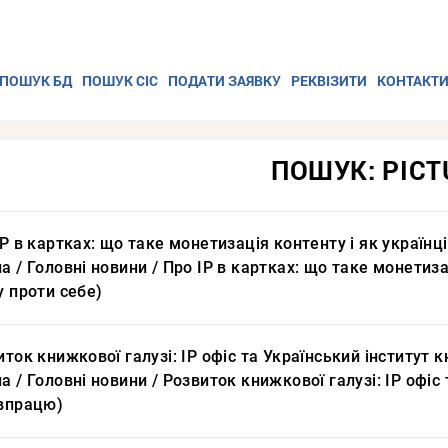
ПОШУК БД
ПОШУК СІС
ПОДАТИ ЗАЯВКУ
РЕКВІЗИТИ
КОНТАКТ
ПОШУК: PICT
IP в картках: що таке монетизація контенту і як українці
а / Головні новини / Про IP в картках: що таке монетиза
у проти себе)
иток книжкової галузі: ІР офіс та Український інститут
а / Головні новини / Розвиток книжкової галузі: ІР офі
івпрацю)