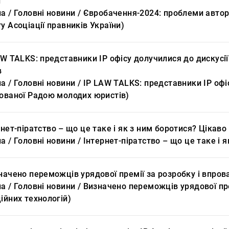
и
а / Головні новини / Євробачення-2024: проблеми авторс
у Асоціації правників України)
AW TALKS: представники ІР офісу долучилися до дискусії
в
а / Головні новини / IP LAW TALKS: представники ІР офіс
зованої Радою молодих юристів)
рнет-піратство – що це таке і як з ним боротися? Цікаво
а / Головні новини / Інтернет-піратство – що це таке і 
начено переможців урядової премії за розробку і впров
а / Головні новини / Визначено переможців урядової пр
ійних технологій)