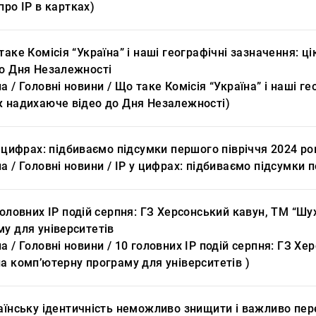
про IP в картках)
таке Комісія “Україна” і наші географічні зазначення: ц
до Дня Незалежності
а / Головні новини / Що таке Комісія “Україна” і наші ге
ж надихаюче відео до Дня Незалежності)
у цифрах: підбиваємо підсумки першого півріччя 2024 ро
а / Головні новини / IP у цифрах: підбиваємо підсумки 
головних IP подій серпня: ГЗ Херсонський кавун, ТМ “Ш
му для університетів
а / Головні новини / 10 головних IP подій серпня: ГЗ Х
а комп’ютерну програму для університетів )
раїнську ідентичність неможливо знищити і важливо п