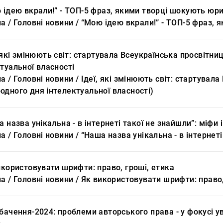
 ідею вкрали!” - ТОП-5 фраз, якими творці шокують юри
а / Головні новини / “Мою ідею вкрали!” - ТОП-5 фраз,
, які змінюють світ: стартувала Всеукраїнська просвіт
туальної власності
а / Головні новини / Ідеї, які змінюють світ: стартува
одного дня інтелектуальної власності)
а назва унікальна - в інтернеті такої не знайшли”: міфи
а / Головні новини / “Наша назва унікальна - в інтернет
икористовувати шрифти: право, гроші, етика
а / Головні новини / Як використовувати шрифти: право,
бачення-2024: проблеми авторського права - у фокусі ув