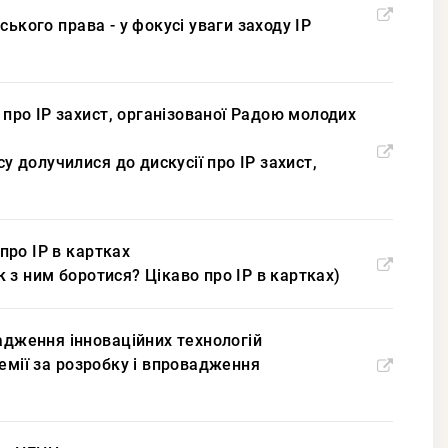
ького права - у фокусі уваги заходу ІР
 про ІР захист, організованої Радою молодих
у долучилися до дискусії про ІР захист,
 про IP в картках
як з ним боротися? Цікаво про IP в картках)
адження інноваційних технологій
емії за розробку і впровадження