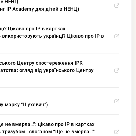
й в НЕНЦ
інг IP Academy для дітей в НЕНЦ)
ці? Цікаво про IP в картках
о використовують українці? Цікаво про IP в
аїнського Центру спостереження IPR
іратства: огляд від українського Центру
ьну марку “Шухевич”)
е не вмерла…”: цікаво про IP в картках
з тризубом і слоганом “Ще не вмерла…”: