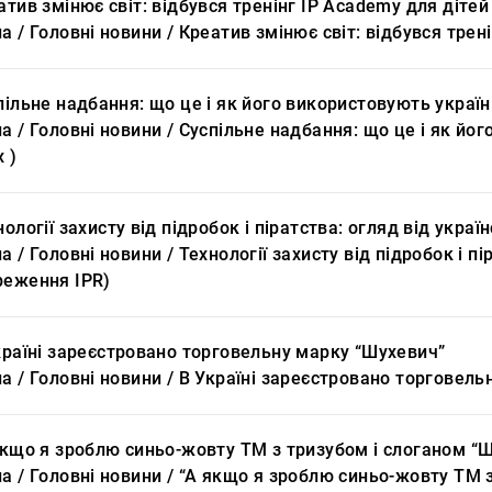
атив змінює світ: відбувся тренінг IP Academy для діте
а / Головні новини / Креатив змінює світ: відбувся трен
пільне надбання: що це і як його використовують україн
а / Головні новини / Суспільне надбання: що це і як йог
 )
нології захисту від підробок і піратства: огляд від укр
а / Головні новини / Технології захисту від підробок і п
реження IPR)
країні зареєстровано торговельну марку “Шухевич”
а / Головні новини / В Україні зареєстровано торговел
якщо я зроблю синьо-жовту ТМ з тризубом і слоганом “Щ
а / Головні новини / “А якщо я зроблю синьо-жовту ТМ 