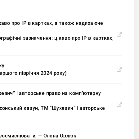
ікаво про IP в картках, а також надихаюче
ографічні зазначення: цікаво про IP в картках,
ку
першого півріччя 2024 року)
ухевич” і авторське право на комп’ютерну
ерсонський кавун, ТМ “Шухевич” і авторське
ереосмислювати, — Олена Орлюк